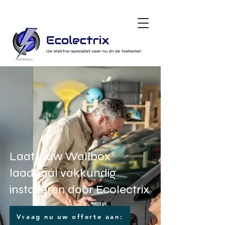
Laat jouw Wallbox
laadpaal vakkundig
installeren door Ecolectrix
Vraag nu uw offerte aan: