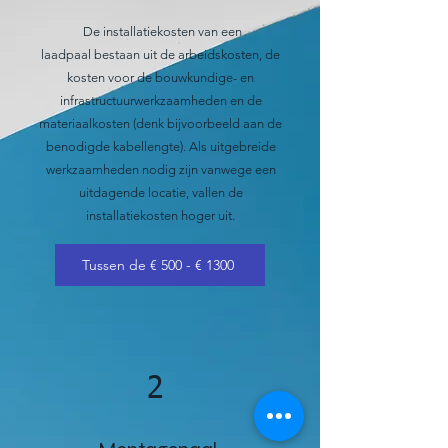
De
installatiekosten van een
laadpaal
bestaan uit de arbeidskosten, de
kosten voor de bouwkundige- en
infrastructuurwerkzaamheden en de
materiaalkosten (denk bijvoorbeeld aan de
benodigde kabellengte). Als uitgebreide
werkzaamheden nodig zijn vanwege een
uitdagende locatie, vallen de
installatiekosten hoger uit.
Tussen de € 500 - € 1300
2