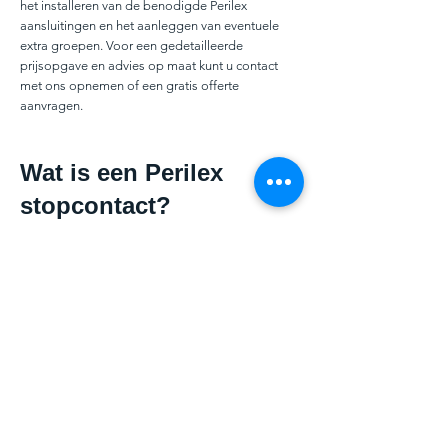
het installeren van de benodigde Perilex
aansluitingen en het aanleggen van eventuele
extra groepen. Voor een gedetailleerde
prijsopgave en advies op maat kunt u contact
met ons opnemen of een gratis offerte
aanvragen.
Wat is een Perilex
stopcontact?
Een Perilex stopcontact is speciaal ontworpen
om aan de vermogensvereisten van apparaten
zoals elektrische en inductiekookplaten te
voldoen. Hier zijn de belangrijkste kenmerken en
voordelen van een Perilex stopcontact:
Kenmerken van een Perilex
Stopcontact