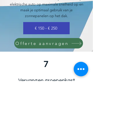
elektrische auto op maximale snelheid op en
maak je optimaal gebruik van je
zonnepanelen op het dak.
€ 150 - € 250
Offerte aanvragen
7
Vervangen groepenkast
Optionele kosten
Indien u al een oude groepenkast heeft en/of
te weinig groepen over heeft om een
laadpaal te kunnen aansluiten, kan het nodig
zijn uw groepenkast te laten vervangen.
Ecolectrix kan u helpen bij het
vervangen van
uw groepenkast
voor uw laadpaal.