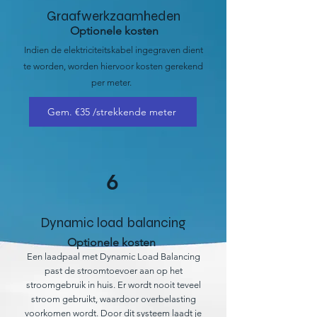
Graafwerkzaamheden
Optionele kosten
Indien de elektriciteitskabel ingegraven dient
te worden, worden hiervoor kosten gerekend
per meter.
Gem. €35 /strekkende meter
6
Dynamic load balancing
Optionele kosten
Een laadpaal met Dynamic Load Balancing
past de stroomtoevoer aan op het
stroomgebruik in huis. Er wordt nooit teveel
stroom gebruikt, waardoor overbelasting
voorkomen wordt. Door dit systeem laadt je