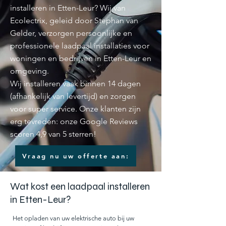
installeren in Etten-Leur? Wij van
Ecolectrix, geleid door Stephan van
Gelder, verzorgen persoonlijke en
professionele laadpaal installaties voor
woningen en bedrijven in Etten-Leur en
omgeving.
Wij installeren vaak binnen 14 dagen
(afhankelijk van levertijd) en zorgen
voor super service. Onze klanten zijn
erg tevreden: onze Google Reviews
scoren 4,9 van 5 sterren!
Vraag nu uw offerte aan:
Wat kost een laadpaal installeren
in Etten-Leur?
Het opladen van uw elektrische auto bij uw