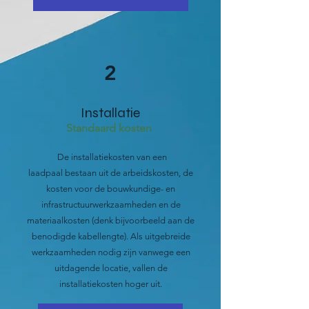
2
Installatie
Standaard kosten
De
installatiekosten van een
laadpaal
bestaan uit de arbeidskosten, de
kosten voor de bouwkundige- en
infrastructuurwerkzaamheden en de
materiaalkosten (denk bijvoorbeeld aan de
benodigde kabellengte). Als uitgebreide
werkzaamheden nodig zijn vanwege een
uitdagende locatie, vallen de
installatiekosten hoger uit.