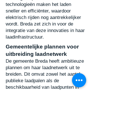
technologieën maken het laden
sneller en efficiënter,
waardoor
elektrisch rijden nog aantrekkelijker
wordt. Breda zet zich in voor de
integratie van
deze innovaties in haar
laadinfrastructuur.
Gemeentelijke plannen voor
uitbreiding laadnetwerk
De gemeente Breda heeft ambitieuze
plannen om haar laadnetwerk uit te
breiden. Dit omvat
zowel het aantal
publieke laadpalen als de
beschikbaarheid van laadpunten in
verschillende
delen van de stad.
Door te investeren in het
laadnetwerk, ondersteunt Breda de
groei van
elektrische auto's en maakt
het elektrisch rijden toegankelijker
voor haar inwoners.